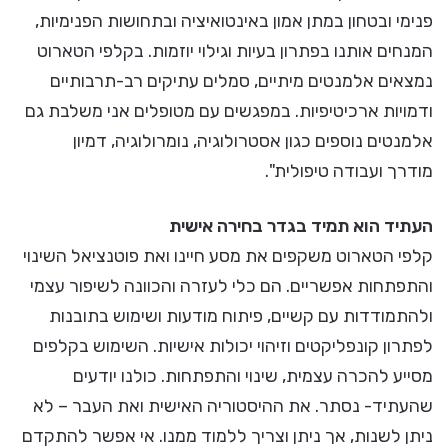
פנימי ובטחון במתן אמון באינטואיציה ובתחושות הפנימיות,
המנחים אותנו בפתרון בעיות וגילוי יוזמות. בקלפי הטארוט
נמצאים אלמנטים מיתיים, סמלים עתיקים רב-תרבותיים
ודמויות ארכיטיפיות. במפגשים עם מטופלים אני משלבת גם
אלמנטים נוספים כגון אסטרולוגיה, נומרולוגיה, דמיון
מודרך ועבודה טיפולית".
העתיד הוא תמיד בגדר בחירה אישית
קלפי הטארוט משקפים את מסע חיינו ואת פוטנציאל השינוי
והתפתחות אפשריים. הם כלי לעזרה והכוונה לשיפור עצמי
ולהתמודדות עם קשיים, פיתוח מודעות ושימוש בתובנות
לפתרון קונפליקטים וזיהוי יכולות אישיות. השימוש בקלפים
מסייע להכרה עצמית, שינוי והתפתחות. כולנו יודעים
שהעתיד- נסתר. את ההיסטוריה האישית ואת העבר – לא
ניתן לשנות, אך ניתן וצריך ללמוד ממנו. אי אפשר להתקדם