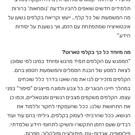
תלמידים חדשים שואפים להבין ולדעת 'נוסחאות' ברורות
מה המשמעות של כל קלף… ייעוץ וקריאה בקלפים נשען על
אינטואיציה שמתפתחת עם הזמן, אך נשענת על יסודות
הידע."
מה מיוחד כל כך בקלפי טארוט?
"המפגש עם הקלפים תמיד מרגש ומיוחד במינו למי שמוכן
לצאת למסע של הבנת הסמלים והמשמעות הטמון בהם.
הקלפים מזכירים לנו את מה שאנו בדרך כלל שוכחים
במהלך חיינו הבוגרים. כל צבע ותמונה מייצגים "סיפור" בפני
עצמו. הקלפים משקפים מצבים רגשיים ומנטאליים, וכמו כן
את התחושות שלנו. ככל שהעמקתי לחקור וללמוד את
הנושא, ככל שהרביתי לעסוק בקלפים, גיליתי בהם עוד ועוד
רבדים שעם הזמן התקשרו והשיקו לתחומי הידע שלמדתי:
פילוסופיה, אגדות-עם, מיתולוגיה ופולקלור, ספרות,