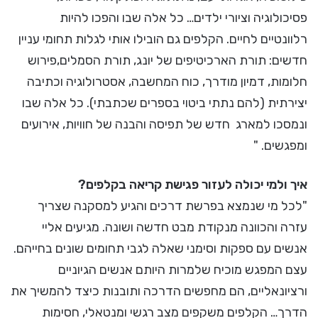
פסיכולוגיה וציורי ילדים… כל אלה שבו והפכו להיות
רלוונטיים לחיים. הקלפים גם הובילו אותי לגלות תחומי עניין
חדשים: תורת הארכיטיפים של יונג, תורת הסמלים,פירוש
חלומות, דמיון מודרך, כוח המחשבה, אסטרולוגיה וכתיבה
יצירתית (להם נתתי ביטוי בספרים שכתבתי). כל אלה שבו
ונמסכו למארג חדש של תפיסה והבנה של חוויות, אירועים
ומפגשים. "
איך ולמי יכולה לעזור פגישת קריאה בקלפים?
"לכל מי שנמצא בפרשת דרכים והגיע למסקנה שצריך
עזרה והכוונה מנקודת מבט חדשה ושונה. מגיעים אליי
אנשים עם ספקות וסימני שאלה לגבי תחומים שונים בחייהם.
עצם המפגש מוכיח שלמרות היותם אנשים הגיוניים
ורציונאליים, הם מחפשים הדרכה ותובנות כיצד להמשיך את
הדרך… הקלפים משקפים מצב רגשי ומנטאלי, חסימות