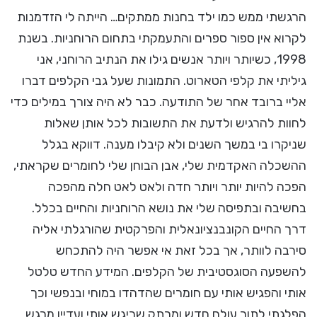
הרגשתי ממש כמו ילד בחנות ממתקים… הייתה לי הזדמנות
לקרוא אין ספור ספרים והתעמקתי בתחום הרוחניות. בשנת
1998, כשיותר ויותר אנשים גילו את הנתיב הרוחני, אני
גיליתי את קלפי הטארוט. התמונות שעל גבי הקלפים דברו
אליי ברובד אחר של התודעה. כבר לא היה צורך במילים כדי
לחוות להרגיש ולדעת את התשובות לכל אותן שאלות
שניקרו בי במשך השנים ולא קיבלו מענה. דווקא בגלל
ההשכלה האקדמית שלי, אבן הבוחן שלי לחומרים שקראתי,
הפכה להיות יותר ויותר חדה ולאט לאט חלה מהפכה
בחשיבה ובתפיסה שלי את נושא הרוחניות והחיים בכלל.
דרך החיים הקונבנציונאלית והפרקטית שהורגלתי אליה
סירבה לוותר, אך בכל זאת אי אפשר היה להתכחש
להשפעה הסוגסטיבית של הקלפים. המידע החדש טלטל
אותי והפגיש אותי עם חומרים שהדהדו במוחי ובנפשי וכך
הפלגתי לתוך עולם חדש ומרתק שריגש אותי ועדיין מרגש