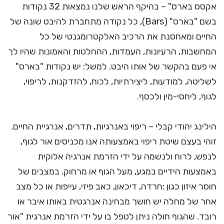
אקסס בארס" – בהיקף הראש שלנו נמצאות 32 נקודות
בשם "בארס" (Bars), כל נקודה מתחברת להיבט שונה של
החיים ומאחסנת את הרכיב האלקטרומגנטי של כל
המחשבות, הרעיונות, העמדות, ההחלטות והאמונות שהיו לך
אי פעם בהקשר של אותו היבט. למשל: יש נקודות "בארס"
לשליטה, למודעות, ליצירתיות, לכוח, להזדקנות, לריפוי,
לגוף, ליחסי-מין ולכסף.
הילינג יהודי קבלי – ריפוי באנרגיות, תדרים, אנרגיית החיים.
זוהי בעצם שיטת ריפוי באמצעותה אנו מכניסים אור לגוף,
לנפש, לרוח ולנשמה על ידי הזרמת אנרגיה אלוקית
באמצעות הידיים במגע, מעל הגוף או מרחוק. במצבים של
חוסר איזון כגון :חרדה, דיכאון, כאב פיזי, עייפות או כל מצב
אחר של מחלה יש חושך מבחינה אנרגטית באותו איבר או
רובד. שהגוף חולה ניתן לטפל בו על ידי הזרמת אנרגית "אור