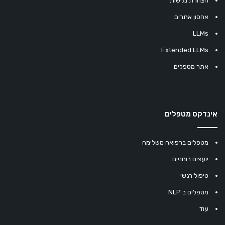
הצהרת נגישות
אחסון אתרים
LLMs
Extended LLMs
אתר מטפלים
אינדקס מטפלים
מטפלים ברפואה משלימה
יועצים רוחניים
טיפול רגשי
מטפלים ב NLP
עוד