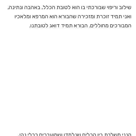
שילוב וריפוי שבורכתי בו הוא לטובת הכלל, באהבה ונתינה,
ואני תמיד זוכרת ומזכירה שהבורא הוא המרפא ומלאכיו
המבורכים מחוללים. הבורא תמיד דואג לטובתנו.
הנני משלבת בין הכלים שנלמדו ושמועברים ככלי נקי,