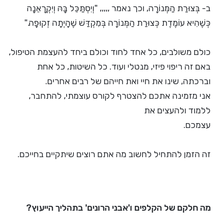
ב- בְּצוּרַת הַמְּנוֹרָה, וכך נאמר ,,,,, "וְיִסְתַּכֵּל בָּהּ וְיִקְרָאֵנָה
כְּשֶׁהִיא עוֹמֶדֶת כְּצוּרַת הַמְּנוֹרָה בְּמִקְדַּשׁ שֶׁהָיְתָה זְקוּפָה."
כולם משולבים, כל אחד לחוד וכולם ביחד להעצמת הטיפול,
באם זה ריפוי פיזי, מנטלי ועוד. כל השיטות, כל אחת
וברכתה, שינו את חיי ואת חייהם של רבים אחרים.
אני מזמינה אתכם להצטרף לקורס עוצמתי, להתחבר,
ללמוד ולהעצים את
עצמכם.
זה הזמן להתחיל לחשוב מה אתם רוצים שיתקיים בחייכם.
מה חלקם של הקלפים ו'אבני הרונים' בתהליך הייעוץ?