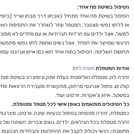
הטיפול בשיטת מח אחד:
הטיפול בשיטת מח אחד מתחיל באבחון דרך מבחן שריר (ביופי
או ללחץ נפשי מצטבר. המטפל עוזר לשחרר את החסימות האלה
למשל, אצל ילדים עם חרדות חברתיות או עם פחדים לא מוסבר
הרגשי שמייצר את הפחד. אצל נשים שחוות לחץ נפשי מתמשך,
תחושת השליטה. הטיפול במוח אחד הוא כמו איזון אנרגטי עמוק 
אודות המטפלת
זהרה לוין
:
זהרה לוין, מטפלת הוליסטית בעלת וותק וניסיון רב בשיטת מו
קולנים, טיפול אנרגטי מרחוק, מתקשרת ומעבירה הרצאות וסדנאו
במשקל, איזון צ'אקרות, וורטיגו ועוד.
כל הטיפולים מותאמים באופן אישי לכל מטפל ומטופלת.
כמטפלת, זהרה מתמחה בטיפול בבעיות שינה, וורטיגו, מיגרנות
זהרה מטפלת בכל הגילאים, ילדים, נשים וגברים. השיטה של 
מחשבתי, רגשי ויכולת לקבל את ההחלטות והבחירות הנכונות ל