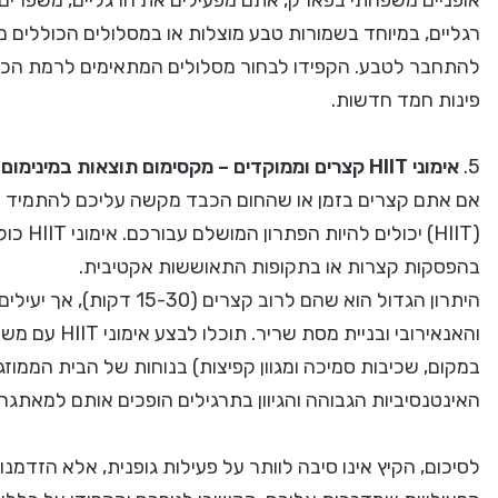
אופניים משפחתי בפארק, אתם מפעילים את הרגליים, משפרים א
רגליים, במיוחד בשמורות טבע מוצלות או במסלולים הכוללים מקו
להתחבר לטבע. הקפידו לבחור מסלולים המתאימים לרמת הכושר
פינות חמד חדשות.
5.
אימוני HIIT קצרים וממוקדים – מקסימום תוצאות במינימום זמן, גם כשלוהט בחוץ
אם אתם קצרים בזמן או שהחום הכבד מקשה עליכם להתמיד באימ
(HIIT) 
בהפסקות קצרות או בתקופות התאוששות אקטיבית.
היתרון הגדול הוא שהם לרוב ק
והאנאירובי ובנ
במקום, שכיבות סמיכה ומגוון קפיצות) בנוחות של הבית הממוז
האינטנסיביות הגבוהה והגיוון בתרגילים הופכים אותם למאתגר
לסיכום, הקיץ אינו סיבה לוותר על פעילות גופנית, אלא הזדמנו