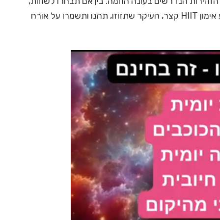
 הזהירות הנדרשים בעונה החמה. בין אם תבחרו לשחות,
לרוץ על החוף, לתרגל יוגה בפארק, לרכוב על אופניים או לבצע אימון HIIT קצר, העיקר שתזוזו, תהנו ותשמרו על אורח