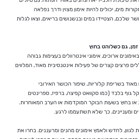
ת סיבולת הלב-ריאה ונהנים באוויר הפתוח. גם טיולים
רות מים, יכולים להיות אימון מצוין ודרך נפלאה
 שלכם, הצטיידו במים ובנשנושים בריאים, וצאו לגלות
ונים ארוכים, אימוני אינטרוולים בעצימות גבוהה
יכולים להיות הפתרון המושלם עבורכם. אימוני HIIT כוללים פרצים קצרים של פעילות אינטנסיבית מאוד, המלווים
צרים (15-30 דקות), אך יעילים מאוד בשריפת קלוריות, שיפור הכושר האירובי
יית מסת שריר. תוכלו לבצע אימוני HIIT עם משקל גוף בלבד (כמו סקוואט קפיצה, ברפיז, ספרינטים
ג או בחוץ בשעות הבוקר המוקדמות או הערב המאוחרות.
ים ומעניינים, כך שלא תשתעממו לרגע.
ת לגוון, לחדש ולאמץ אימונים מהנים ומרעננים. בחרו את