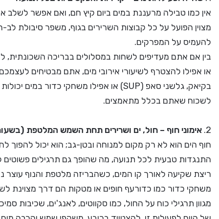
אין כמו טבילה מרעננת במים ביום קיץ חם, ואם אפשר לשלב את זה
מצוין הפועל על כל קבוצות השרירים בגוף, משפר סיבולת לב-ר
להעמיס על המפרקים.
בין אם אתם מעדיפים לשחות במסלולים בבריכה השכונתית, לש
או אפילו להצטרף לשיעורי אירובי מים, אתם מבטיחים לעצמכם אי
בקיאק, גלשני סאפ (SUP) או אפילו משחקי כדור
לשכוח שאתם בכלל מתאמצים.
2.
אימוני חוף – חול, ים ושרירים תחת השמש המלטפת (בשעות
חוף הים הוא לא רק מקום למנוחה ובטן-גב; הוא יכול להפוך ל
התנגדות טבעית לכל תנועה, מה שהופך גם תרגילים פשוטים ל
ריצת שקיעה לאורך קו המים, כשהבריזה מלטפת והנוף עוצר נ
משחקי כדור כמו כדורעף חופים או מטקות הם דרך מצוינת לשל
מגוון תרגילי כוח על החול, כמו סקווטים, לאנג'ים, שכיבות סמ
של היום לפעילות זו, להצטייד בכובע, משקפי שמש והרבה מים.