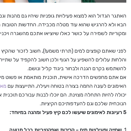
האתגר הגדול הוא למצוא פעילויות גופניות שיהיו גם מהנות וג
הבא ולא להרגיש שהוא עוד מטלה מכבידה. החדשות הטובות הן
ומקוריות לשמירה על כושר כאלו שיוציאו אתכם מהשגרה ויכניסו
לפני שאתם קופצים למים (תרתי משמע!), חשוב לזכור שהקיץ
והלחות עלולים להשפיע על הגוף ולכן חשוב להקפיד על שתייה
להשתמש בקרם הגנה ולבחור ביגוד קליל ונושם.
אם אתם מחפשים הדרכה אישית, תוכנית מותאמת או פשוט מיש
האימונים לעונה החמה בצורה בטוחה ויעילה, התייעצות עם
מאמ
יכולה להיות התחלה מצוינת. הם יוכלו לבנות עבורכם תוכנית
הנוכחית שלכם וגם להעדפותיכם הקיציות.
5 רעיונות לאימונים שיעשו לכם קיץ פעיל ומהנה במיוחד:
1.
שחייה ופעילויות מים – קרירות ואפקטיביות בכל תנועה