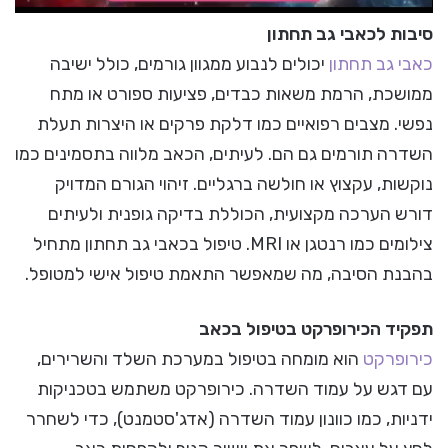
סיבות לכאבי גב תחתון
כאבי גב תחתון
יכולים לנבוע ממגוון גורמים, כולל ישיבה
ממושכת, הרמת משאות כבדים, פציעות ספורט או מתח
נפשי. מצבים רפואיים כמו דלקת פרקים או היצרות תעלת
השדרה תורמים גם הם. לעיתים, הכאב מלווה בתסמינים כמו
נוקשות, עקצוץ או חולשה ברגליים. זיהוי הגורם המדויק
דורש הערכה מקצועית, הכוללת בדיקה גופנית ולעיתים
צילומים כמו רנטגן או MRI. טיפול בכאבי גב תחתון מתחיל
בהבנת הסיבה, מה שמאפשר התאמת טיפול אישי למטופל.
תפקיד הכירופרקט בטיפול בכאב
כירופרקט
הוא מומחה בטיפול במערכת השלד והשרירים,
עם דגש על עמוד השדרה. כירופרקט משתמש בטכניקות
ידניות, כמו כוונון עמוד השדרה (אדג'סטמנט), כדי לשחרר