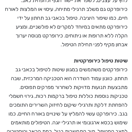
לחץ על עצבים, לשפר את יישור הגוף ולהפחית כאב.
כירופרקט גם משלב תרגילי מתיחה, עיסוי או המלצות לאורח
חיים, כמו שיפור היציבה. טיפול בכאבי גב תחתון על ידי
כירופרקט מתאים במיוחד למקרים לא פולשניים, ומציע
הקלה ללא תרופות או ניתוחים. כירופרקט מנוסה יערוך
אבחון מקיף לפני תחילת הטיפול.
שיטות טיפול כירופרקטיות
כירופרקטים משתמשים במגוון שיטות לטיפול בכאבי גב
תחתון. כוונון עמוד השדרה הוא הטכניקה המרכזית, שבה
מתבצעות תנועות מדויקות לשחרור מפרקים תפוסים.
טכניקות נוספות כוללות טיפול ברקמות רכות, גירוי חשמלי
להפחתת דלקת ותרגילי שיקום לחיזוק השרירים התומכים
בגב. כירופרקט עשוי להמליץ על שינויים באורח החיים, כמו
שימוש בכסא ארגונומי או תרגילי יוגה. הטיפולים מותאמים
למצב המטופל, תוך התחשבות בגיל, רמת הכאב והיסטוריה