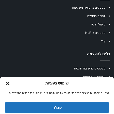
מטפלים ברפואה משלימה
יועצים רוחניים
טיפול רגשי
מטפלים ב NLP
עוד
כלים להעצמה
משפטים לחשיבה חיובית
משפטים להעצמה
שימוש בעוגיות
עוגיית מזל סינית
מחשבון נומרולוגיה
אנחנו משתמשים בעוגיות באתר כדי לשפר את חוויית הגלישה ושימוש בכל הכלים המתקדמים
קריסטלים למזלות
קבלה
קניון רוחניות