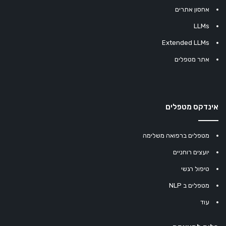
אחסון אתרים
LLMs
Extended LLMs
אתר מטפלים
אינדקס מטפלים
מטפלים ברפואה משלימה
יועצים רוחניים
טיפול רגשי
מטפלים ב NLP
עוד