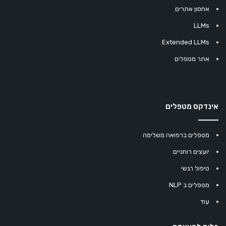
אחסון אתרים
LLMs
Extended LLMs
אתר מטפלים
אינדקס מטפלים
מטפלים ברפואה משלימה
יועצים רוחניים
טיפול רגשי
מטפלים ב NLP
עוד