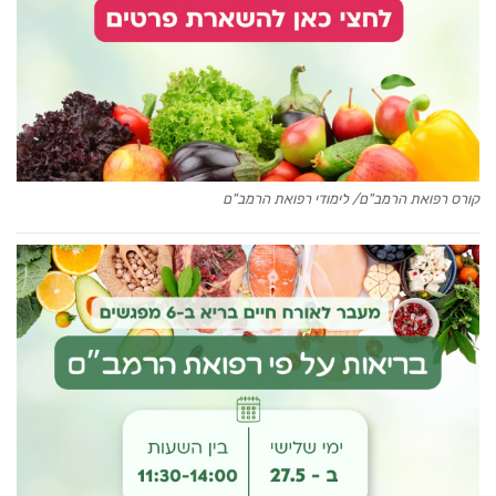
קורס רפואת הרמב"ם/ לימודי רפואת הרמב"ם