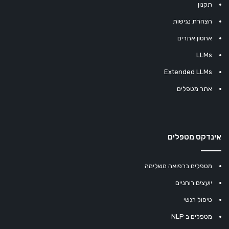
תקנון
הצהרת נגישות
אחסון אתרים
LLMs
Extended LLMs
אתר מטפלים
אינדקס מטפלים
מטפלים ברפואה משלימה
יועצים רוחניים
טיפול רגשי
מטפלים ב NLP