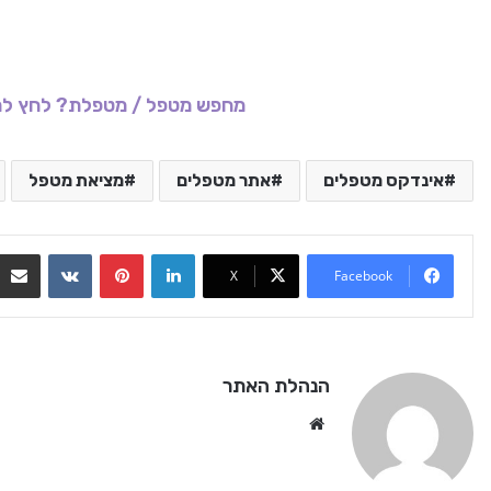
מחפש מטפל / מטפלת? לחץ לר
אינדקס מטפלים
אתר מטפלים
מציאת מטפל
VKontakte
Pinterest
LinkedIn
X
Facebook
הנהלת האתר
We
bsi
te