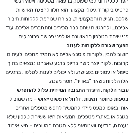
הפך לכלי חיוני למי שעוסק ברפואה משלימה וייעוץ רגשי.
כרטיס ביקור דיגיטלי מקצועי הוא חלון להצגת האישיות
שלכם, הגישה והמקצועיות, בצורה שגורמת ללקוחות חיבור
אליכם… ולהרגשה שהם כבר מכירים ומתחברים אליכם, עוד
פני שיחת הטלפון הראשונה או לפני פגישה פרונטלית.
הפער שגורם ללקוחות לעזוב
חשוב להבין, לקוחות פוטנציאליים לא תמיד מחכים. לעיתים
קרובות, לקוח יוצר קשר בדיוק ברגע שאנחנו נמצאים בתוך
טיפול או עסוקים בפגישה, ולא יכולים לענות לטלפון. ברגעים
אלו הלקוח נשאר "באוויר", חסר מענה.
עבור הלקוח, היעדר התגובה המיידית עלול להתפרש
בטעות כחוסר זמינות, זלזול או פשוט ייאוש
– מה שמוביל
אותו באופן כמעט מיידי להמשיך לחפש מטפלים אחרים
בגוגל או באתרי מטפלים. המציאות היא ששיחת טלפון שלא
נענתה, הודעת וואטסאפ ללא תגובה המשכית – היא איבוד