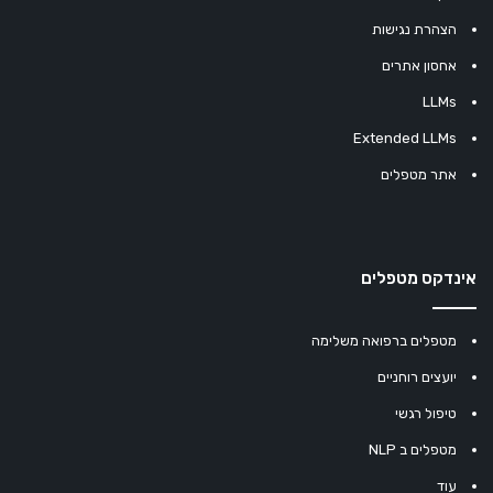
הצהרת נגישות
אחסון אתרים
LLMs
Extended LLMs
אתר מטפלים
אינדקס מטפלים
מטפלים ברפואה משלימה
יועצים רוחניים
טיפול רגשי
מטפלים ב NLP
עוד