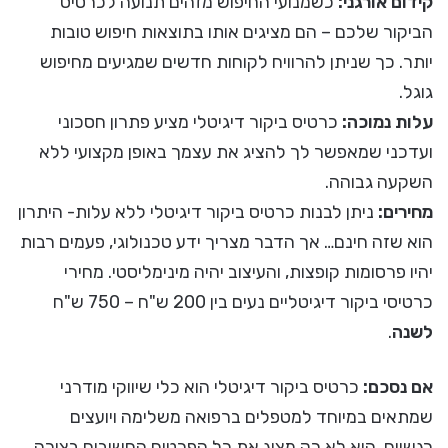
קידום אורגני:
כשמנועי החיפוש מזהים תנועה לכרטיס
הביקור שלכם – הם מציגים אותו בתוצאות חיפוש טובות
יותר. כך שניתן להרוויח לקוחות חדשים שמגיעים מחיפוש
גוגל.
עלות נמוכה:
כרטיס ביקור דיגיטלי מציע פתרון חסכוני
ועדכני שמאפשר לך להציג את עצמך באופן מקצועי ללא
השקעה גבוהה.
מחירים:
ניתן לבנות כרטיס ביקור דיגיטלי ללא עלות- היתרון
הוא שזה חינם… אך הדבר מצריך ידע טכנולוגי, פעמים רבות
יהיו פרסומות קופצות, והעיצוב יהיה מינימליסטי. מחירי
כרטיסי ביקור דיגיטליים נעים בין 200 ש"ח – 750 ש"ח
לשנה
.
אם נסכם:
כרטיס ביקור דיגיטלי הוא כלי שיווקי מודרני
שמתאים במיוחד למטפלים ברפואה משלימה ויועצים
רגשיים. הוא לא רק מציג את כל הפרטים החשובים בצורה