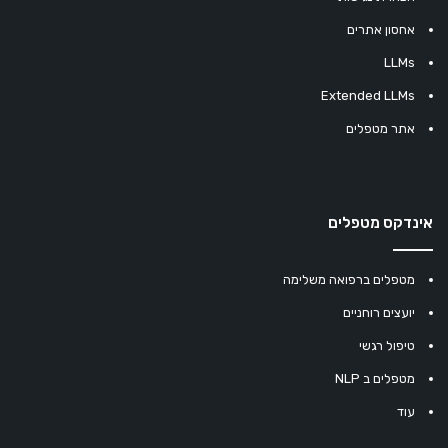
אחסון אתרים
LLMs
Extended LLMs
אתר מטפלים
אינדקס מטפלים
מטפלים ברפואה משלימה
יועצים רוחניים
טיפול רגשי
מטפלים ב NLP
עוד