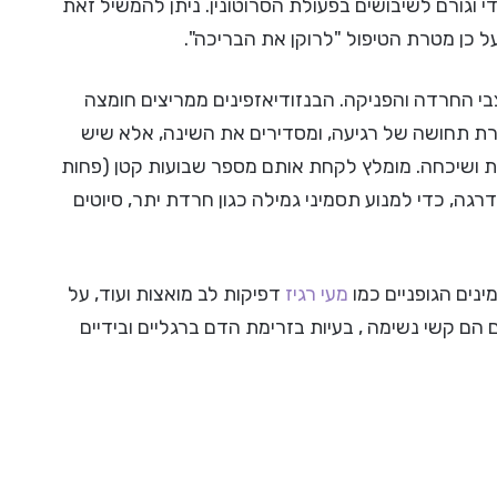
די וגורם לשיבושים בפעולת הסרוטונין. ניתן להמשיל זאת
 כן מטרת הטיפול "לרוקן את הבריכה".
י החרדה והפניקה. הבנזודיאזפינים ממריצים חומצה
המוח ויוצרת תחושה של רגיעה, ומסדירים את השינה, אלא שיש
 ושיכחה. מומלץ לקחת אותם מספר שבועות קטן (פחות
, כדי למנוע תסמיני גמילה כגון חרדת יתר, סיוטים
ים הגופניים כמו
מעי רגיז
דפיקות לב מואצות ועוד, על
הם קשי נשימה , בעיות בזרימת הדם ברגליים ובידיים