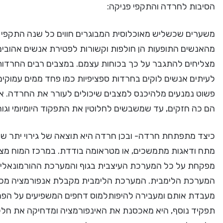
הסיבות לחרדה והתקפי פניקה:
משערים שכשליש מאוכלוסית המבוגרים חווים כל שנה התקפי ח
מהאנשים התופעות הן חולפות וקשורות לפטירת אנשים אהובים, 
מצליחים להתגבר על כך בכוחות עצמם. במצבים רבים החרדות נ
לעיתים אנשים לוקים בחרדות ספציפיות כמו פחד ממים עמוקים
פשוט נמנעים מלהיכנס למצבים שיכולים לעורר את החרדה. 
הם כה חזקים, עד שמשבשים לחלוטין את התפקוד היומיומי וגור
כיצד מתפתחת חרדה- ובכן חרדה היא תוצאה של גירוי יתר ש
מתח ודאגות מתמשכים, או מטראומה בודדת. במרכז המוח מצו
מפקחת על כל המערכת העיצבית בגוף והמערכת ההורמונאלית.
המערכת הלימבית. המערכת הלימבית מקבלת אנפורמציה מכל ה
מעבדת אותם ומעבירה להיפותלמוס דחפים המשפיעים על הפר
תפקיד נוסף, היא מאכסנת את האינפורמציה ומדחיקה את חלקו