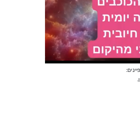
ינים:
.