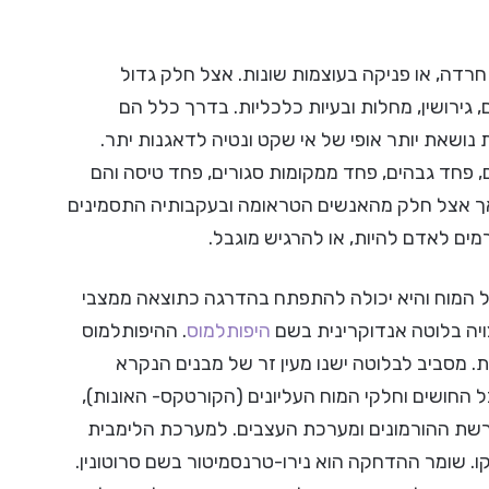
רדה, או פניקה בעוצמות שונות. אצל חלק גדול
גירושין, מחלות ובעיות כלכליות. בדרך כלל הם
ושאת יותר אופי של אי שקט ונטיה לדאגנות יתר.
, פחד גבהים, פחד ממקומות סגורים, פחד טיסה והם
אך אצל חלק מהאנשים הטראומה ובעקבותיה התסמינים
מים לאדם להיות, או להרגיש מוגבל.
ל המוח והיא יכולה להתפתח בהדרגה כתוצאה ממצבי
יה בלוטה אנדוקרינית בשם
היפותלמוס
. ההיפותלמוס
 מסביב לבלוטה ישנו מעין זר של מבנים הנקרא
חושים וחלקי המוח העליונים (הקורטקס- האונות),
שת ההורמונים ומערכת העצבים. למערכת הלימבית
. שומר ההדחקה הוא נירו-טרנסמיטור בשם סרוטונין.