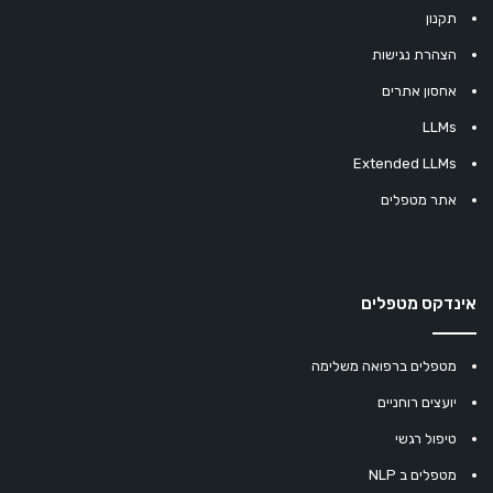
תקנון
הצהרת נגישות
אחסון אתרים
LLMs
Extended LLMs
אתר מטפלים
אינדקס מטפלים
מטפלים ברפואה משלימה
יועצים רוחניים
טיפול רגשי
מטפלים ב NLP