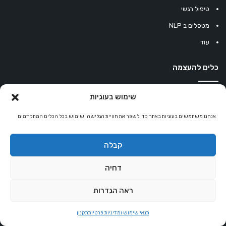
טיפול רגשי
מטפלים ב NLP
עוד
כלים להעצמה
משפטים לחשיבה חיובית
שימוש בעוגיות
משפטים להעצמה
אנחנו משתמשים בעוגיות באתר כדי לשפר את חוויית הגלישה ושימוש בכל הכלים המתקדמים
עוגיית מזל סינית
קבלה
מחשבון נומרולוגיה
קריסטלים למזלות
דחיה
קניון רוחניות
ראה הגדרות
תנאי שימוש ומדיניות פרטיות
תקנון
© כל הזכויות שמורות 2026 |
אלטרנטיבלי