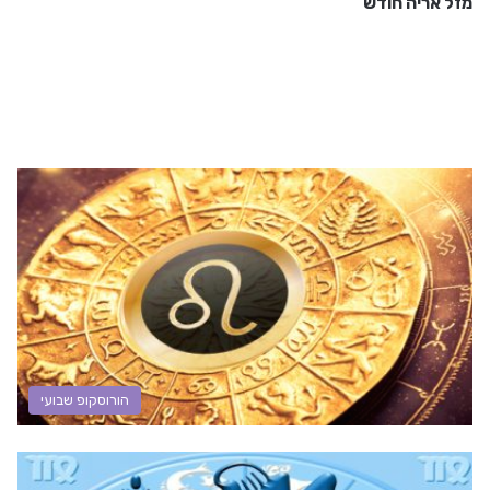
מזל אריה חודש
הורוסקופ שבועי