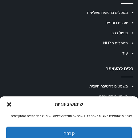
מטפלים ברפואה משלימה
יועצים רוחניים
טיפול רגשי
מטפלים ב NLP
עוד
כלים להעצמה
משפטים לחשיבה חיובית
משפטים להעצמה
שימוש בעוגיות
עוגיית מזל סינית
מחשבון נומרולוגיה
אנחנו משתמשים בעוגיות באתר כדי לשפר את חוויית הגלישה ושימוש בכל הכלים המתקדמים
קריסטלים למזלות
קבלה
קניון רוחניות