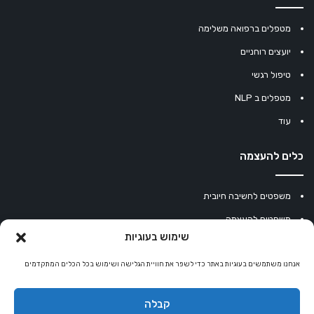
מטפלים ברפואה משלימה
יועצים רוחניים
טיפול רגשי
מטפלים ב NLP
עוד
כלים להעצמה
משפטים לחשיבה חיובית
משפטים להעצמה
שימוש בעוגיות
עוגיית מזל סינית
מחשבון נומרולוגיה
אנחנו משתמשים בעוגיות באתר כדי לשפר את חוויית הגלישה ושימוש בכל הכלים המתקדמים
קריסטלים למזלות
קבלה
קניון רוחניות