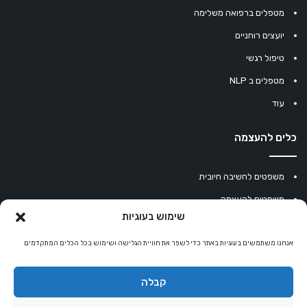
מטפלים ברפואה משלימה
יועצים רוחניים
טיפול רגשי
מטפלים ב NLP
עוד
כלים להעצמה
משפטים לחשיבה חיובית
משפטים להעצמה
שימוש בעוגיות
עוגיית מזל סינית
מחשבון נומרולוגיה
אנחנו משתמשים בעוגיות באתר כדי לשפר את חוויית הגלישה ושימוש בכל הכלים המתקדמים
קריסטלים למזלות
קבלה
קניון רוחניות