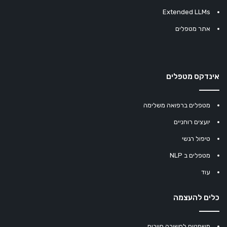
Extended LLMs
אתר מטפלים
אינדקס מטפלים
מטפלים ברפואה משלימה
יועצים רוחניים
טיפול רגשי
מטפלים ב NLP
עוד
כלים להעצמה
משפטים לחשיבה חיובית