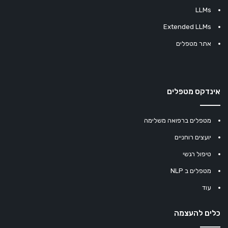
LLMs
Extended LLMs
אתר מטפלים
אינדקס מטפלים
מטפלים ברפואה משלימה
יועצים רוחניים
טיפול רגשי
מטפלים ב NLP
עוד
כלים להעצמה