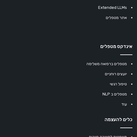
Extended LLMs
אתר מטפלים
אינדקס מטפלים
מטפלים ברפואה משלימה
יועצים רוחניים
טיפול רגשי
מטפלים ב NLP
עוד
כלים להעצמה
משפטים לחשיבה חיובית