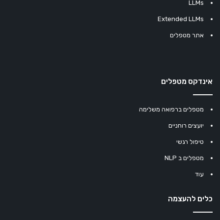
LLMs
Extended LLMs
אתר מטפלים
אינדקס מטפלים
מטפלים ברפואה משלימה
יועצים רוחניים
טיפול רגשי
מטפלים ב NLP
עוד
כלים להעצמה