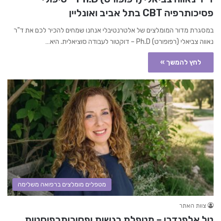
פסיכותרפיה CBT בתל אביב ואונליין
במסגרת מדור המומלצים של אלטרנטיבלי אנחנו שמחים להכיר לכם את ד"ר
נאווה צביאלי (רפופורט) Ph.D – דוקטור לעבודה סוציאלית. היא…
לחץ להמשך »
מטפלים מומלצים ברפואה משלימה
צוות האתר
טל אלפנדרי – מטפלת רגשית ופסיכותרפיסטית