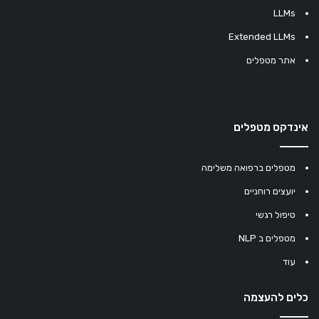
LLMs
Extended LLMs
אתר מטפלים
אינדקס מטפלים
מטפלים ברפואה משלימה
יועצים רוחניים
טיפול רגשי
מטפלים ב NLP
עוד
כלים להעצמה