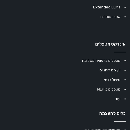
Extended LLMs
אתר מטפלים
אינדקס מטפלים
מטפלים ברפואה משלימה
יועצים רוחניים
טיפול רגשי
מטפלים ב NLP
עוד
כלים להעצמה
משפטים לחשיבה חיובית