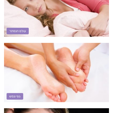
עולם הנסתר
גוף ונפש