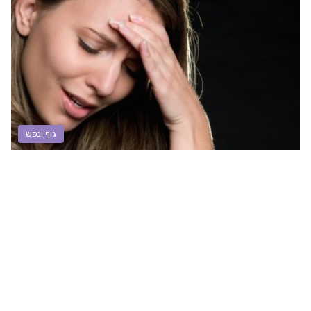
גוף ונפש