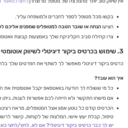
אין שיווק טוב יותר מהמלצה של מטופל מרוצה! (
לחצו למאמר 
בקשו מכל מטופל לספר לחברים ולמשפחה עליך.
הציעו
הנחה או שובר הטבה למטופלים שמפנים אליכם לק
צרו קהילה סביב הקליניקה שלך באמצעות קבוצת וואטסאפ א
3. שימוש בכרטיס ביקור דיגיטלי לשיווק אוטומטי
כרטיס ביקור דיגיטלי מאפשר לך לשתף את הפרטים שלך בלחי
איך הוא עובד?
כל מי ששולח לך הודעה בוואטסאפ יקבל אוטומטית את ה
אם מישהו התקשר ולא הייתה לכם אפשרות לענות, ניתן להגדיר הודעת SMS אוטומטית ע
הכרטיס קודם כל נוטע אמון אצל המטופלים, מראה רצינות
טיפול, קבלת יעוץ אישי, המלצות של לקוחות, קישור לרשת
יש לך כבר כרטיס ביקור דיגיטלי? אם לא, לחץ/לחצי כאן