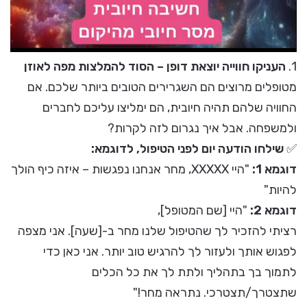
1.
העניקו חווייה יוצאת דופן – הסוד להמלצות מפה לאוזן
מטופלים מרוצים הם השגרירים הטובים ביותר שלכם. אם
החוויה שלהם תהיה חיובית, הם ימליצו עליכם לחברים
ולמשפחה. אבל איך נגרום לזה לקרות?
✅
שילחו הודעה יום לפני הטיפול, לדוגמא:
דוגמא 1:
"היי XXXXX, מחר אנחנו נפגשות – איזה כיף הולך
להיות"
דוגמא 2:
"היי [שם המטופל],
רציתי להזכיר לך שהטיפול שלנו מחר ב-[שעה]. אני מצפה
לפגוש אותך ולעזור לך להרגיש טוב יותר. אני כאן כדי
לתמוך בך בתהליך ולתת לך את כל הכלים
שתצטרך/תצטרכי. נתראה מחר!"