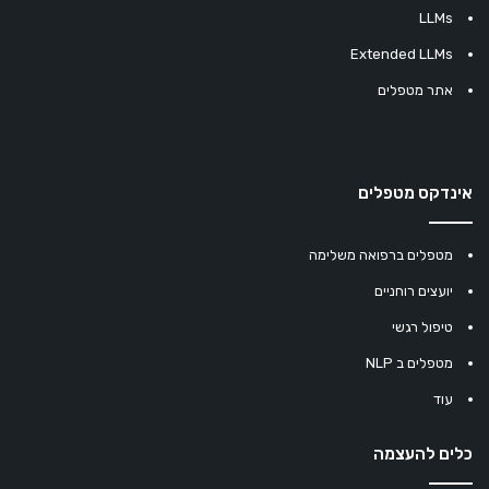
LLMs
Extended LLMs
אתר מטפלים
אינדקס מטפלים
מטפלים ברפואה משלימה
יועצים רוחניים
טיפול רגשי
מטפלים ב NLP
עוד
כלים להעצמה