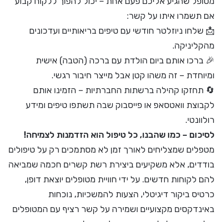
מטופל שהגיע אליכם פעם אחת – יכול להפוך ללקוח קבוע
אם תשמרו איתו על קשר:
📩 שלחו ניוזלטר חודשי עם טיפים בריאותיים ועדכונים
מהקליניקה.
🎉 ברכו אותם ביום הולדת עם ברכה (הטבה) אישית
ומיוחדת – זה משהו קטן אבל מייצר חיבור רגשי.
🔄 תחזקו קהילה ברשתות החברתיות – הזמינו אותם
לקבוצת וואטסאפ או פייסבוק שבה תשתפו טיפים ומידע
רולוונטי.
לסיכום – כמו שהבנו, כל טיפול הוא הזדמנות לצמיחה!
מטפלים שמצליחים לאורך זמן לא מסתמכים רק על טיפולים
בודדים, אלא משקיעים ביצירת רשת קשרים חכמה שמביאה
להם לקוחות חדשים. על ידי חוויית מטופלים יוצאת דופן,
כרטיס ביקור דיגיטלי, הצעות להמשכיות, נוכחות
באינדקסים מקצועיים ושמירה על קשר רציף עם המטופלים