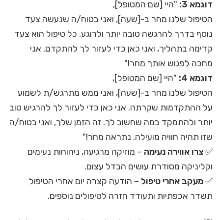
דוגמא 3:
"היי [שם המטופל],
הטיפול שלנו מחר ב-[שעה], ואני בטוח/ה שנעשה צעד
נוסף בדרך להרגשה טובה יותר ולרוגע. כל טיפול הוא צעד
קדימה בתהליך, ואני כאן כדי לעזור לך להתקדם. אני
מחכה לפגוש אותך מחר!"
דוגמא 4:
"היי [שם המטופל],
הטיפול שלנו מחר ב-[שעה], ואני ממש מתרגש/ת לשמוע
על ההתקדמות שקרתה. אני כאן כדי לעזור לך להרגיש טוב
יותר ולהתמקד במה שחשוב לך. זה הזמן שלך, ואני בטוח/ה
שזו תהיה חוויה מועילה. נתראה מחר!"
✅
צרו אווירה נעימה
– מוזיקה מרגיעה, ניחוחות נעימים
וקליניקה מסודרת עושים הבדל עצום.
✅
מעקב אחרי טיפול
– הודעה קצרה יום אחרי הטיפול
תשדר אכפתיות ותעודד חזרה לטיפולים נוספים.