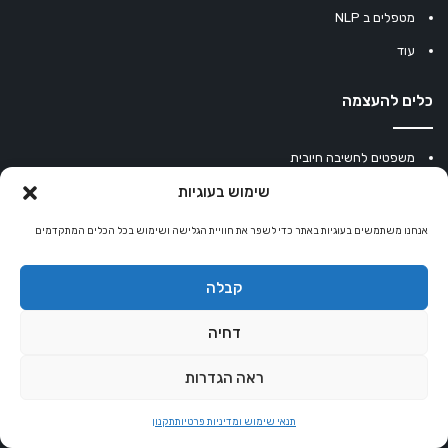
מטפלים ב NLP
עוד
כלים להעצמה
משפטים לחשיבה חיובית
משפטים להעצמה
שימוש בעוגיות
עוגיית מזל סינית
אנחנו משתמשים בעוגיות באתר כדי לשפר את חוויית הגלישה ושימוש בכל הכלים המתקדמים
מחשבון נומרולוגיה
קבלה
קריסטלים למזלות
קניון רוחניות
דחיה
ראה הגדרות
© כל הזכויות שמורות 2026 |
אלטרנטיבלי
תנאי שימוש ומדיניות פרטיות
תקנון
שרותי הוסטינג על ידי Sweethome