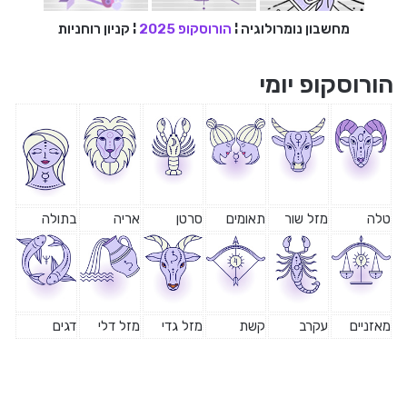
מחשבון נומרולוגיה
¦
הורוסקופ 2025
¦
קניון רוחניות
הורוסקופ יומי
טלה
מזל שור
תאומים
סרטן
אריה
בתולה
מאזניים
עקרב
קשת
מזל גדי
מזל דלי
דגים