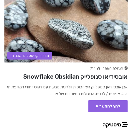
מדריך קריסטלים ואבני חן
הנהלת האתר
714
אובסידיאן סנופלייק Snowflake Obsidian
אבן אובסידיאן סנופלייק היא זכוכית וולקנית טבעית עם דפוס ייחודי דמוי פתיתי
שלג אפורים / לבנים. הסגולות המיוחדות של אבן…
לחץ להמשך »
מיסטיקה