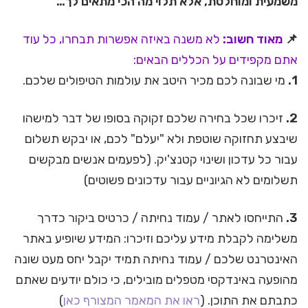
משמעית ומוחלטת, אלא תלוי מה הכי מתאים לך…
📌
מאוד חשוב:
לא משנה באיזה אפשרות תבחרו, כל עוד
אתם מקפידים על הכללים הבאים:
1.
מי שבונה לכם מכיר היטב את עולמות הטיפולים שלכם.
2.
זיכרו שכל בחירה שלכם זקוקה בסופו של דבר למישהו
שיבצע תחזוקה שוטפת ולא "יעלם" לכם, או יבקש תשלום
עבור כל עדכון ושינוי קטנצ'יק. (לפעמים אנשים מבקשים
תשלומים לא הגיוניים עבור עדכונים פשוטים)
3.
התייחסו לאתר / עמוד נחיתה / כרטיס ביקור כדרך
משלימה לקבלת מידע עליכם וזיכרו: המידע שיופיע באתר
האינטרנט שלכם / עמוד נחיתה תמיד יקבל יחס מעט שונה
מהופעה באינדקסי מטפלים מובילים, כי כולם יודעים שאתם
כתבתם את התוכן. (
ראו את המאמר המצורף כאן
)