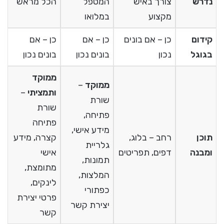
נדרש
צורך באיש
המטפל
הכל מראש
מקצוע
במלואו
קידום
כן – אם בונים
כן – אם
כן – אם
בגוגל
נכון
בונים נכון
בונים נכון
ממוקד
ממוקד
–
ותמציתי
–
שורת
שורת
פתיחה,
פתיחה
מידע אישי,
תוכן
רחב – בלוג,
קצרה, מידע
גלריית
ומבנה
דפים, תפריטים
אישי
תמונות,
מתומצת,
המלצות,
לינקים,
כפתורי
פרטי יצירת
יצירת קשר
קשר