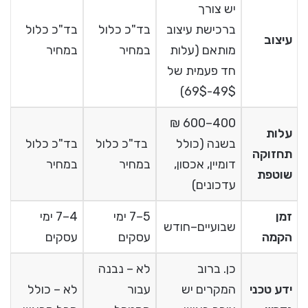
יש צורך
ברכישת עיצוב
בד"כ כלול
בד"כ כלול
עיצוב
מותאם (עלות
במחיר
במחיר
חד פעמית של
49$-69$)
400–600 ₪
עלות
בשנה (כולל
בד"כ כלול
בד"כ כלול
תחזוקה
דומיין, אכסון,
במחיר
במחיר
שוטפת
עדכונים)
זמן
5–7 ימי
4–7 ימי
שבועיים–חודש
הקמה
עסקים
עסקים
כן. ברוב
לא – נבנה
ידע טכני
המקרים יש
עבור
לא – כולל