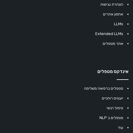
הצהרת נגישות
אחסון אתרים
LLMs
Extended LLMs
אתר מטפלים
אינדקס מטפלים
מטפלים ברפואה משלימה
יועצים רוחניים
טיפול רגשי
מטפלים ב NLP
עוד