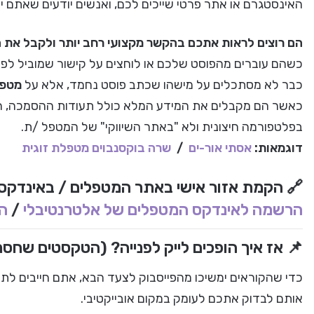
האינסטגרם או אתר פרטי שייכים לכם, ואנשים יודעים שאתם י
הם רוצים לראות אתכם בהקשר מקצועי רחב יותר ולקבל את ה
כשהם עוברים מהפוסט שלכם או לוחצים על קישור שמוביל לפר
כבר לא מסתכלים על מישהו שכתב פוסט נחמד, אלא על
מטפל
כאשר הם מקבלים את המידע המלא כולל תעודות ההסמכה, ה
בפלטפורמה חיצונית ולא "באתר השיווקי" של המטפל /ת.
דוגמאות:
אסתי אור-ים
/
שרה בוקסנבוים מטפלת זוגית
🔗
הקמת אזור אישי באתר המטפלים / באינדקס 
הרשמה לאינדקס המטפלים של אלטרנטיבלי
/
ה
📌
אז איך הופכים לייק לפנייה? (הטקסטים שחסרי
כדי שהקוראים ימשיכו מהפייסבוק לצעד הבא, אתם חייבים לת
אותם לבדוק אתכם לעומק במקום אובייקטיבי.