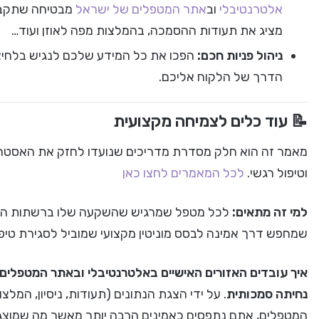
אלטרנטיבלי
וב
אתר המטפלים של ישראל
מבטיחה שתקבלו
מציג את תעודות ההסמכה, בהמלצות מפה לאוזן ועוד…
ניהול פניות חכם:
הפכו את כל המידע שלכם לנגיש בלחי
הדרך של הלקוח אליכם.
📝 עוד כלים לצמיחה מקצועית
מאמר זה הוא חלק מסדרת מדריכים שנועדו לחזק את האסטר
וטיפול רגשי.
לכל המאמרים לחצו כאן
למי זה מתאים:
לכל מטפל שמרגיש שהשקעה שלו ברשתות החבר
שמחפש דרך אמינה לבסס מוניטין מקצועי שמוביל לסגירת טיפו
איך עובדים האזורים האישיים באלטרנטיבלי ובאתר המטפלים:
נחיתה סמכותית
. על ידי הצגת הנתונים (תעודות, ניסיון, המל
המטפלים, אתם נתפסים כאמינים הרבה יותר מאשר מה שמוצג