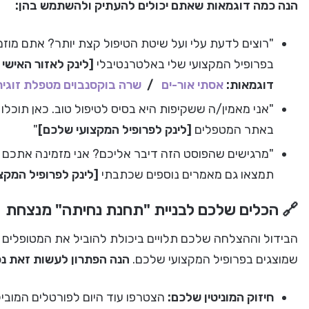
הנה כמה דוגמאות שאתם יכולים להעתיק ולהשתמש בהן:
"רוצים לדעת עלי ועל שיטת הטיפול קצת יותר? אתם מוזמ
בפרופיל המקצועי שלי באלטרנטיבלי
[לינק לאזור האישי
דוגמאות:
אסתי אור-ים
/
שרה בוקסנבוים מטפלת זוגית
"אני מאמין/ה ששקיפות היא בסיס לטיפול טוב. כאן תוכל
באתר המטפלים
[לינק לפרופיל המקצועי שלכם]
"
"מרגישים שהפוסט הזה דיבר אליכם? אני מזמינה אתכם ל
תמצאו גם מאמרים נוספים שכתבתי
[לינק לפרופיל המקצ
🔗 הכלים שלכם לבניית "תחנת נחיתה" מנצחת
הבידול וההצלחה שלכם תלויים ביכולת להוביל את המטופלים
שמוצגים בפרופיל המקצועי שלכם.
הנה הפתרון לעשות זאת נכו
חיזוק המוניטין שלכם:
הצטרפו עוד היום לפורטלים המוביל