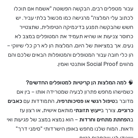
עבור מטפלים רבים, הבקשה הפשוטה "אשמח אם תוכלו
לכתוב עלי המלצה" מרגישה כמו מכשול בלתי עביר. יש
חשש שהבקשה תפגע בדינמיקה הטיפולית, שתצטייר
כחוסר צניעות או שהיא תעמיד את המטופלים במצב לא
נעים. אך במציאות של היום, המלצות הן לא רק כלי שיווקי –
הן כלי חובה עבור המטופלים והמטופלות הבאים שלכם והם
מהווים Social Proof אותנטי ואמין.
🧠
למה המלצות הן קריטיות למטופלים החדשים?
כשמישהו מחפש פתרון לבעיה שמטרידה אותו – בין אם
מדובר ב
טיפול רגשי או פסיכותרפיה
, התמודדות עם
כאבים
כרוניים
, צורך ב
ייעוץ תזונתי
מותאם אישית, או רצון עז
ב
הפחתת מתחים וחרדות
– הוא נמצא במצב של פגיעות ואי
ודאות. המוח שלנו מחפש באופן הישרדותי "סימני דרך"