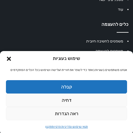
עוד
כלים להעצמה
משפטים לחשיבה חיובית
משפטים להעצמה
שימוש בעוגיות
עוגיית מזל סינית
אנחנו משתמשים בעוגיות באתר כדי לשפר את חוויית הגלישה ושימוש בכל הכלים המתקדמים
מחשבון נומרולוגיה
קריסטלים למזלות
קבלה
קניון רוחניות
דחיה
ראה הגדרות
© כל הזכויות שמורות 2026 |
אלטרנטיבלי
שרותי הוסטינג על ידי Sweethome
תנאי שימוש ומדיניות פרטיות
תקנון